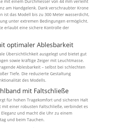
se mit einem Durchmesser von 44 mm verleiht
enz am Handgelenk. Dank verschraubter Krone
ist das Modell bis zu 300 Meter wasserdicht,
zung unter extremen Bedingungen ermöglicht.
te erlaubt eine sichere Kontrolle der
mit optimaler Ablesbarkeit
ale Übersichtlichkeit ausgelegt und bietet gut
en sowie kräftige Zeiger mit Leuchtmasse.
ragende Ablesbarkeit – selbst bei schlechten
oßer Tiefe. Die reduzierte Gestaltung
nktionalität des Modells.
ahlband mit Faltschließe
orgt für hohen Tragekomfort und sicheren Halt
mit einer robusten Faltschließe, verbindet es
he Eleganz und macht die Uhr zu einem
lltag und beim Tauchen.