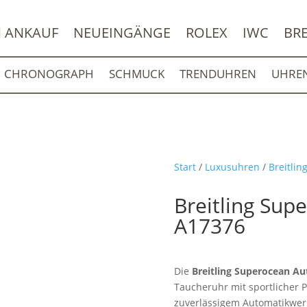
 ANKAUF
NEUEINGÄNGE
ROLEX
IWC
BRE
CHRONOGRAPH
SCHMUCK
TRENDUHREN
UHRE
Start
/
Luxusuhren
/
Breitlin
Breitling Sup
A17376
Die
Breitling Superocean A
Taucheruhr mit sportlicher 
zuverlässigem Automatikwerk