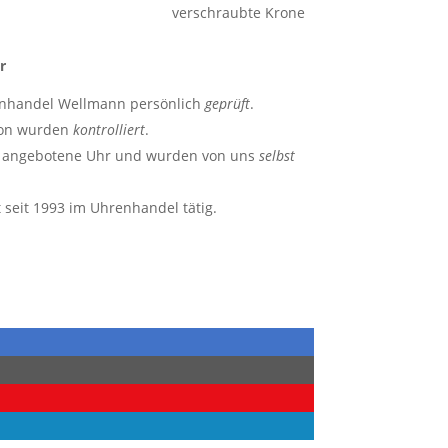
verschraubte Krone
r
enhandel Wellmann persönlich
geprüft
.
ion wurden
kontrolliert
.
ie angebotene Uhr und wurden von uns
selbst
seit 1993 im Uhrenhandel tätig.