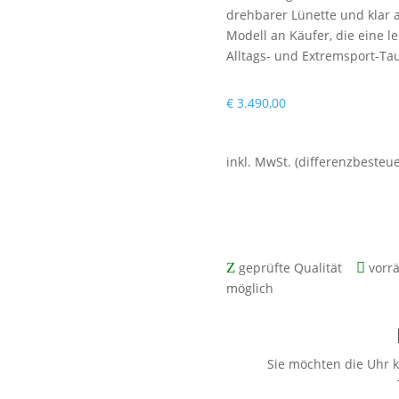
drehbarer Lünette und klar a
Modell an Käufer, die eine l
Alltags- und Extremsport-Tau
€
3.490,00
inkl. MwSt. (differenzbesteu
mit zwei Jahren Gewährleist
Z
geprüfte Qualität

vorr
möglich
Sie möchten die Uhr k