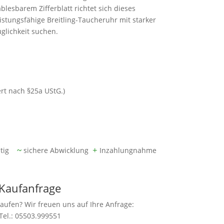
blesbarem Zifferblatt richtet sich dieses
eistungsfähige Breitling-Taucheruhr mit starker
glichkeit suchen.
ert nach §25a UStG.)
ung
ätig
~
sichere Abwicklung
+
Inzahlungnahme
Kaufanfrage
aufen? Wir freuen uns auf Ihre Anfrage:
Tel.: 05503.999551