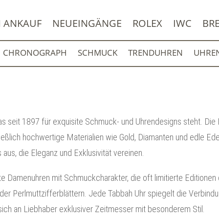
 ANKAUF
NEUEINGÄNGE
ROLEX
IWC
BRE
CHRONOGRAPH
SCHMUCK
TRENDUHREN
UHRE
 das seit 1897 für exquisite Schmuck- und Uhrendesigns steht. Die
eßlich hochwertige Materialien wie Gold, Diamanten und edle Ede
s aus, die Eleganz und Exklusivität vereinen.
e Damenuhren mit Schmuckcharakter, die oft limitierte Editionen d
r Perlmuttzifferblättern. Jede Tabbah Uhr spiegelt die Verbindun
 sich an Liebhaber exklusiver Zeitmesser mit besonderem Stil.