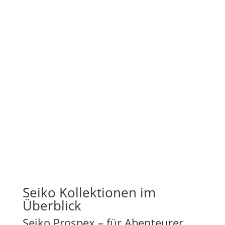
Eigene Fotos
Keine Herstellerfotos
Geprüfte Qualität
Jede Uhr vor dem Verkauf geprüft
Seiko Kollektionen im
Überblick
Seiko Prospex – für Abenteurer