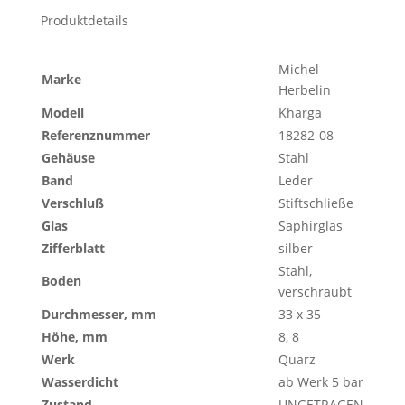
Produktdetails
Michel
Marke
Herbelin
Modell
Kharga
Referenznummer
18282-08
Gehäuse
Stahl
Band
Leder
Verschluß
Stiftschließe
Glas
Saphirglas
Zifferblatt
silber
Stahl,
Boden
verschraubt
Durchmesser, mm
33 x 35
Höhe, mm
8, 8
Werk
Quarz
Wasserdicht
ab Werk 5 bar
Zustand
UNGETRAGEN