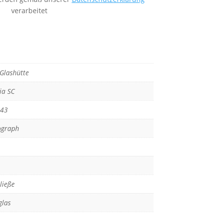
verarbeitet
Glashütte
ia SC
-43
ograph
ließe
glas